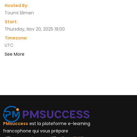
Hosted By:
Toumi Slimen
Start:
Thursday, Nov 20, 2025 19:00
Timezone:
UTC
See More
PMsuccess
est la plateforme e-learning
francophone qui vous prépare