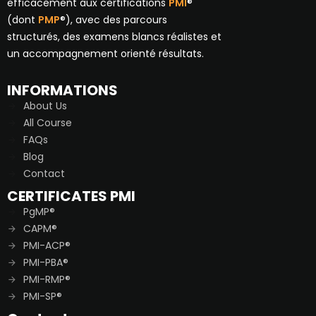
efficacement aux certifications
PMI
®
(dont
PMP
®), avec des parcours
structurés, des examens blancs réalistes et
un accompagnement orienté résultats.
INFORMATIONS
About Us
All Course
FAQs
Blog
Contact
CERTIFICATES PMI
PgMP®
CAPM®
PMI-ACP®
PMI-PBA®
PMI-RMP®
PMI-SP®