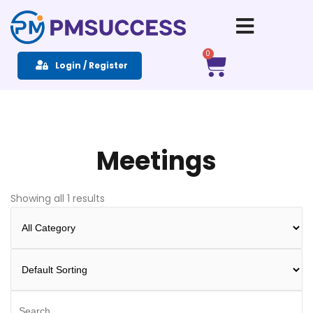
Sign in
Sign up
0
Login / Register
Sign in
Don’t have an account?
Sign up
Meetings
Showing all 1 results
Remember me
Lost your password?