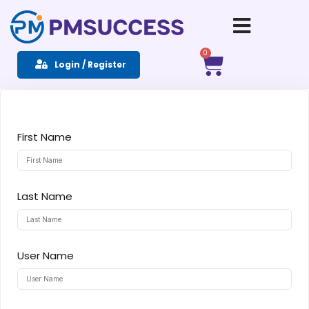
Sign in
Sign up
0
Login / Register
Sign in
Don’t have an account?
Sign up
First Name
Last Name
Remember me
Lost your password?
User Name