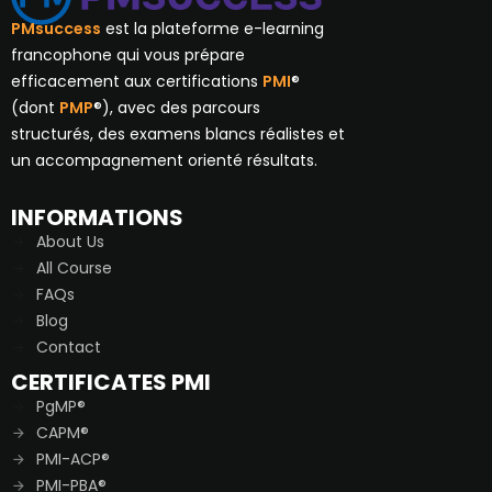
PMsuccess
est la plateforme e-learning
francophone qui vous prépare
efficacement aux certifications
PMI
®
(dont
PMP
®), avec des parcours
structurés, des examens blancs réalistes et
un accompagnement orienté résultats.
INFORMATIONS
About Us
All Course
FAQs
Blog
Contact
CERTIFICATES PMI
PgMP®
CAPM®
PMI-ACP®
PMI-PBA®