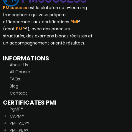
PMsuccess
est la plateforme e-learning
francophone qui vous prépare
efficacement aux certifications
PMI
®
(dont
PMP
®), avec des parcours
structurés, des examens blancs réalistes et
un accompagnement orienté résultats.
INFORMATIONS
About Us
All Course
FAQs
Blog
Contact
CERTIFICATES PMI
PgMP®
CAPM®
PMI-ACP®
PMI-PBA®