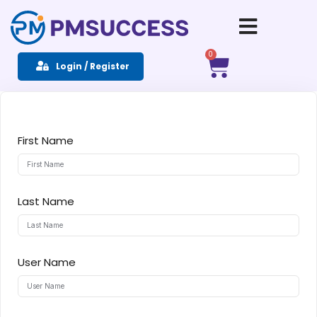
Sign in
Sign up
0
Login / Register
Sign in
Don’t have an account?
Sign up
First Name
Last Name
Remember me
Lost your password?
User Name