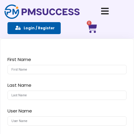
Sign in
Sign up
0
Login / Register
Sign in
Don’t have an account?
Sign up
First Name
Last Name
Remember me
Lost your password?
User Name