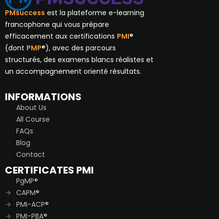
PMsuccess
est la plateforme e-learning
francophone qui vous prépare
efficacement aux certifications
PMI
®
(dont
PMP
®), avec des parcours
structurés, des examens blancs réalistes et
un accompagnement orienté résultats.
INFORMATIONS
About Us
All Course
FAQs
Blog
Contact
CERTIFICATES PMI
PgMP®
CAPM®
PMI-ACP®
PMI-PBA®