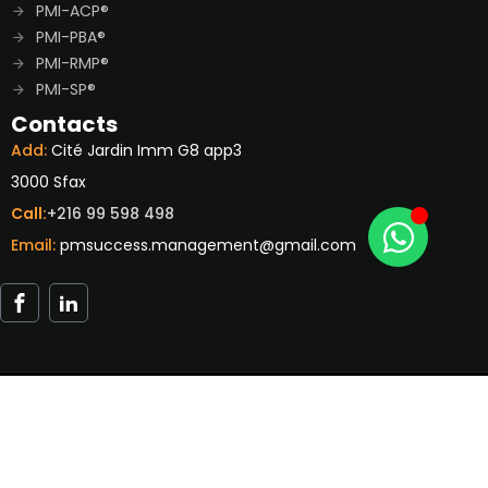
PMI-ACP®
PMI-PBA®
PMI-RMP®
PMI-SP®
Contacts
Add:
Cité Jardin Imm G8 app3
3000 Sfax
Call:
+216 99 598 498
Email:
pmsuccess.management@gmail.com
Copyright 2026
PMSuccess
| Developed By
AISYSNEXT
. All
Rights Reserved