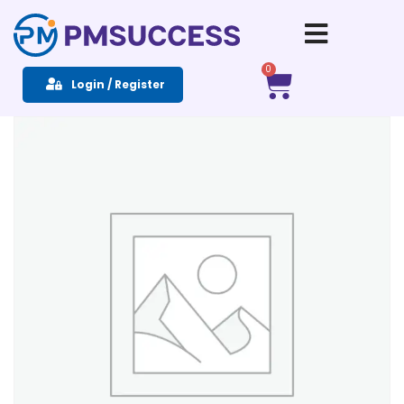
Sign in
Sign up
0
Login / Register
Sign in
Don’t have an account?
Sign up
Remember me
Lost your password?