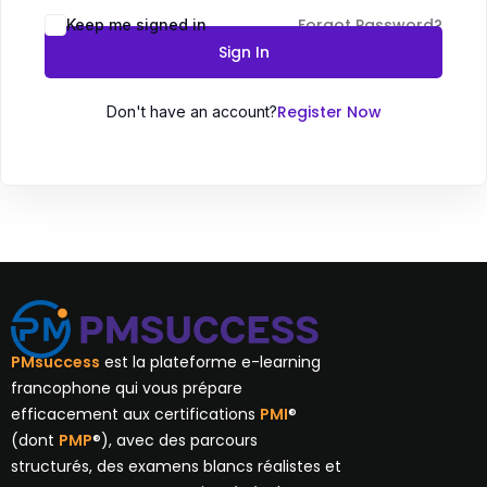
Forgot Password?
Keep me signed in
Sign In
Register Now
Don't have an account?
PMsuccess
est la plateforme e-learning
francophone qui vous prépare
efficacement aux certifications
PMI
®
(dont
PMP
®), avec des parcours
structurés, des examens blancs réalistes et