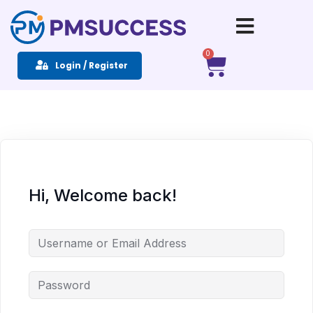
Sign in
Sign up
0
Login / Register
Sign in
Don’t have an account?
Sign up
Hi, Welcome back!
Remember me
Lost your password?