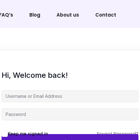
FAQ’s
Blog
About us
Contact
Sign in
Sign up
Hi, Welcome back!
Sign in
Don’t have an account?
Sign up
Forgot Password?
Keep me signed in