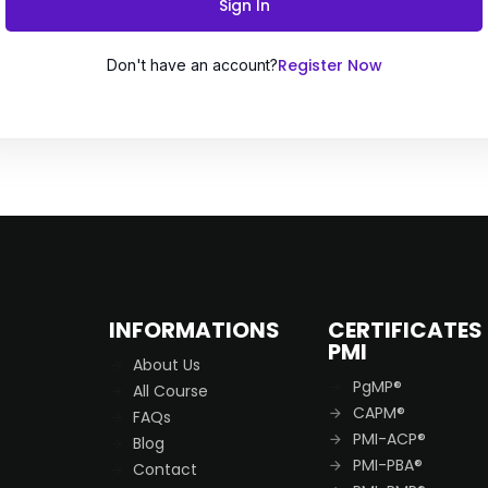
Sign In
Register Now
Don't have an account?
Remember me
Lost your password?
INFORMATIONS
CERTIFICATES
PMI
About Us
PgMP®
All Course
CAPM®
FAQs
PMI-ACP®
Blog
PMI-PBA®
Contact