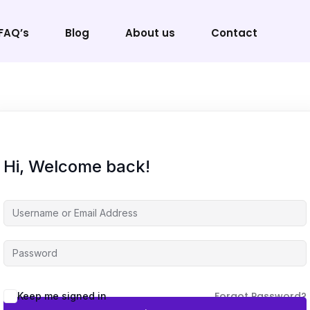
FAQ’s
Blog
About us
Contact
Sign in
Sign up
Hi, Welcome back!
Sign in
Don’t have an account?
Sign up
Forgot Password?
Keep me signed in