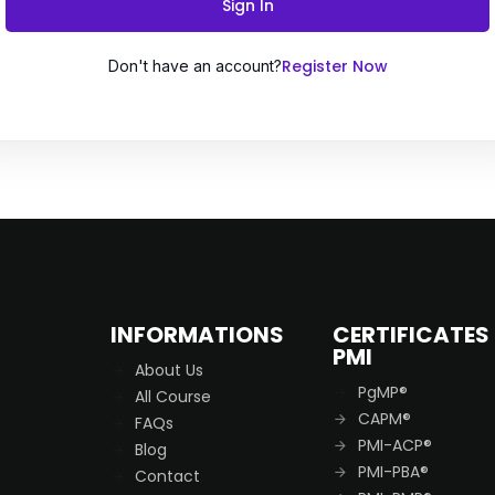
Sign In
Register Now
Don't have an account?
Remember me
Lost your password?
INFORMATIONS
CERTIFICATES
PMI
About Us
PgMP®
All Course
CAPM®
FAQs
PMI-ACP®
Blog
PMI-PBA®
Contact