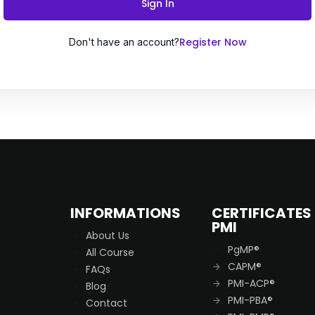
Sign In
Register Now
Don't have an account?
Remember me
Lost your password?
INFORMATIONS
CERTIFICATES
PMI
About Us
PgMP®
All Course
CAPM®
FAQs
PMI-ACP®
Blog
PMI-PBA®
Contact