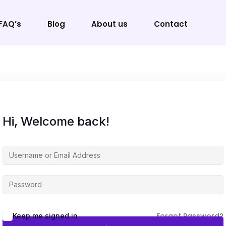
FAQ’s
Blog
About us
Contact
Sign in
Sign up
Hi, Welcome back!
Sign in
Don’t have an account?
Sign up
Forgot Password?
Keep me signed in