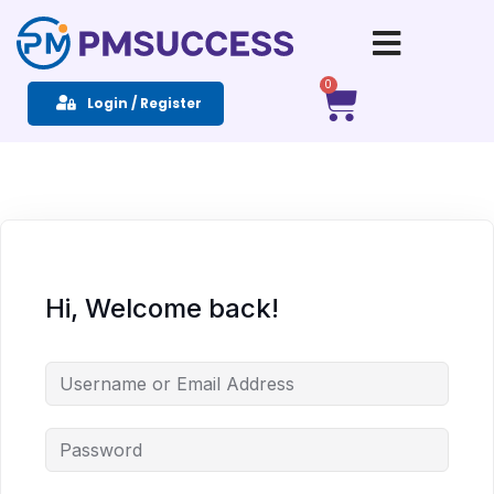
Sign in
Sign up
0
Login / Register
Sign in
Don’t have an account?
Sign up
Hi, Welcome back!
Remember me
Lost your password?