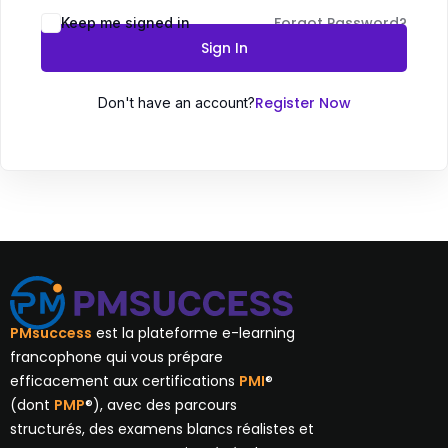
Forgot Password?
Keep me signed in
Sign In
Register Now
Don't have an account?
PMsuccess
est la plateforme e-learning
francophone qui vous prépare
efficacement aux certifications
PMI
®
(dont
PMP
®), avec des parcours
structurés, des examens blancs réalistes et