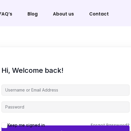
FAQ’s
Blog
About us
Contact
Sign in
Sign up
Hi, Welcome back!
Sign in
Don’t have an account?
Sign up
Forgot Password?
Keep me signed in