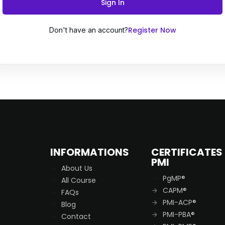
Sign In
Register Now
Don't have an account?
Remember me
Lost your password?
INFORMATIONS
CERTIFICATES
PMI
About Us
PgMP®
All Course
CAPM®
FAQs
PMI-ACP®
Blog
PMI-PBA®
Contact