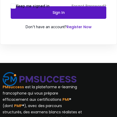
Forgot Password?
Keep me signed in
Sign In
Register Now
Don't have an account?
PMsuccess
est la plateforme e-learning
francophone qui vous prépare
efficacement aux certifications
PMI
®
(dont
PMP
®), avec des parcours
structurés, des examens blancs réalistes et