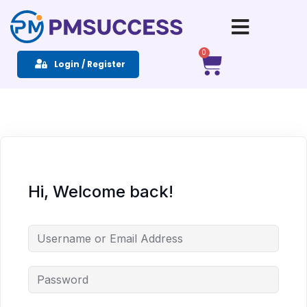
Sign in
Sign up
0
Login / Register
Sign in
Don’t have an account?
Sign up
Hi, Welcome back!
Remember me
Lost your password?