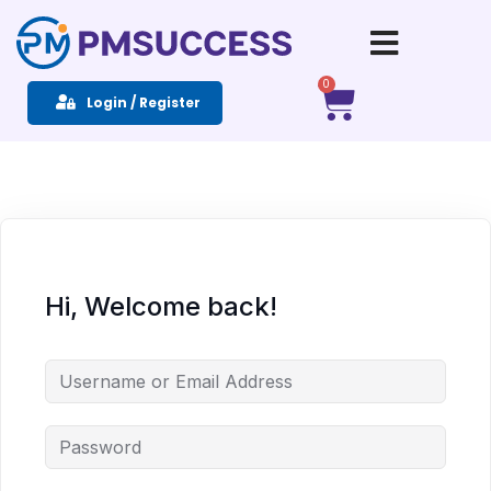
Sign in
Sign up
0
Login / Register
Sign in
Don’t have an account?
Sign up
Hi, Welcome back!
Remember me
Lost your password?