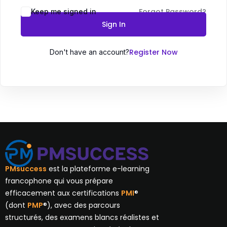
Forgot Password?
Keep me signed in
Sign In
Register Now
Don't have an account?
PMsuccess
est la plateforme e-learning
francophone qui vous prépare
efficacement aux certifications
PMI
®
(dont
PMP
®), avec des parcours
structurés, des examens blancs réalistes et