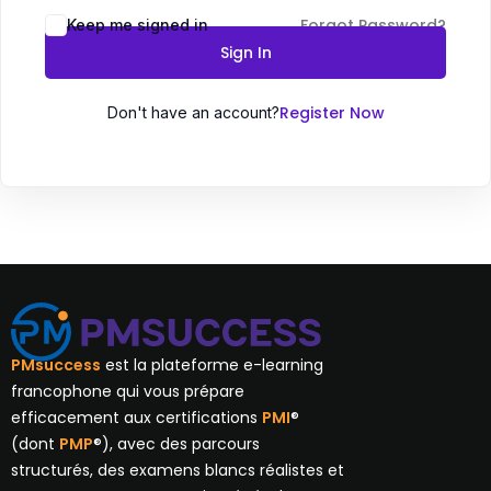
Forgot Password?
Keep me signed in
Sign In
Register Now
Don't have an account?
PMsuccess
est la plateforme e-learning
francophone qui vous prépare
efficacement aux certifications
PMI
®
(dont
PMP
®), avec des parcours
structurés, des examens blancs réalistes et