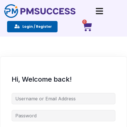
Sign in
Sign up
0
Login / Register
Sign in
Don’t have an account?
Sign up
Hi, Welcome back!
Remember me
Lost your password?