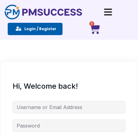
Sign in
Sign up
0
Login / Register
Sign in
Don’t have an account?
Sign up
Hi, Welcome back!
Remember me
Lost your password?