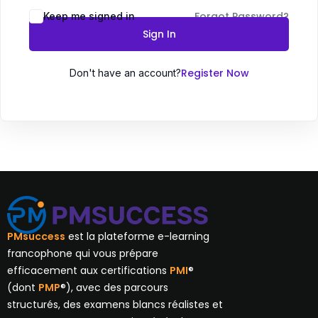
Forgot Password?
Keep me signed in
Sign In
Register Now
Don't have an account?
PMsuccess
est la plateforme e-learning
francophone qui vous prépare
efficacement aux certifications
PMI
®
(dont
PMP
®), avec des parcours
structurés, des examens blancs réalistes et