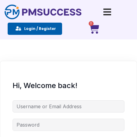
Sign in
Sign up
0
Login / Register
Sign in
Don’t have an account?
Sign up
Hi, Welcome back!
Remember me
Lost your password?