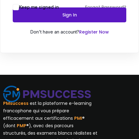
Forgot Password?
Keep me signed in
Sign In
Register Now
Don't have an account?
PMsuccess
est la plateforme e-learning
francophone qui vous prépare
efficacement aux certifications
PMI
®
(dont
PMP
®), avec des parcours
structurés, des examens blancs réalistes et