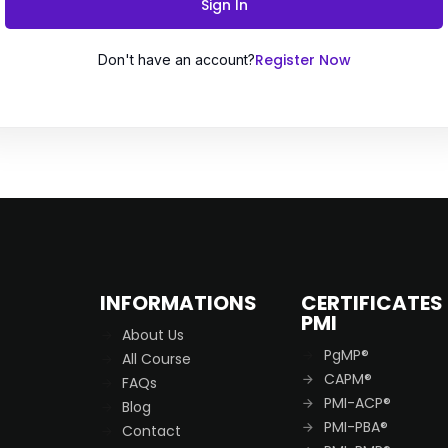
Sign In
Register Now
Don't have an account?
Remember me
Lost your password?
INFORMATIONS
CERTIFICATES
PMI
About Us
PgMP®
All Course
CAPM®
FAQs
PMI-ACP®
Blog
PMI-PBA®
Contact