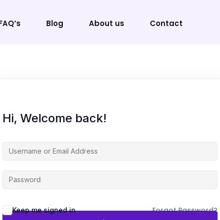
FAQ’s
Blog
About us
Contact
Sign in
Sign up
Hi, Welcome back!
Sign in
Don’t have an account?
Sign up
Forgot Password?
Keep me signed in