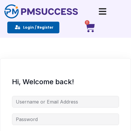
Sign in
Sign up
0
Login / Register
Sign in
Don’t have an account?
Sign up
Hi, Welcome back!
Remember me
Lost your password?