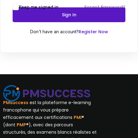
Forgot Password?
Keep me signed in
Sign In
Register Now
Don't have an account?
PMsuccess
est la plateforme e-learning
francophone qui vous prépare
efficacement aux certifications
PMI
®
(dont
PMP
®), avec des parcours
structurés, des examens blancs réalistes et