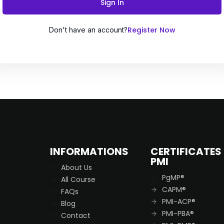
Sign In
Register Now
Don't have an account?
Remember me
Lost your password?
INFORMATIONS
CERTIFICATES
PMI
About Us
PgMP®
All Course
CAPM®
FAQs
PMI-ACP®
Blog
PMI-PBA®
Contact