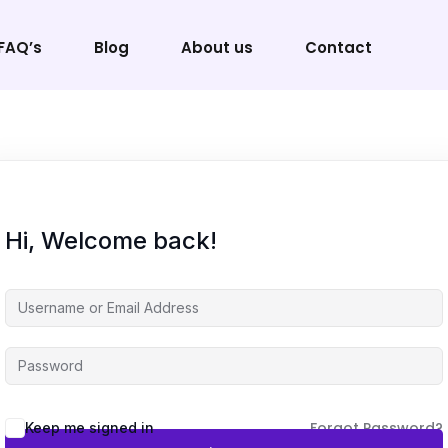
FAQ’s
Blog
About us
Contact
Sign in
Sign up
Hi, Welcome back!
Sign in
Don’t have an account?
Sign up
Forgot Password?
Keep me signed in