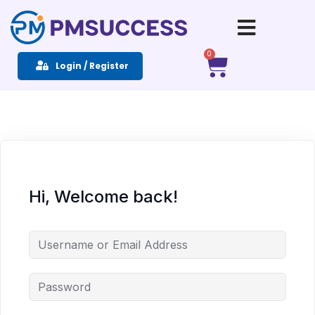
Sign in
Sign up
0
Login / Register
Sign in
Don’t have an account?
Sign up
Hi, Welcome back!
Remember me
Lost your password?