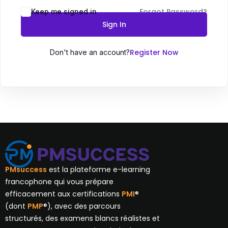
Forgot Password?
Keep me signed in
Sign In
Register Now
Don't have an account?
PMsuccess
est la plateforme e-learning
francophone qui vous prépare
efficacement aux certifications
PMI
®
(dont
PMP
®), avec des parcours
structurés, des examens blancs réalistes et