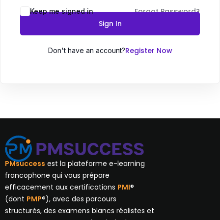
Forgot Password?
Keep me signed in
Sign In
Register Now
Don't have an account?
PMsuccess
est la plateforme e-learning
francophone qui vous prépare
efficacement aux certifications
PMI
®
(dont
PMP
®), avec des parcours
structurés, des examens blancs réalistes et