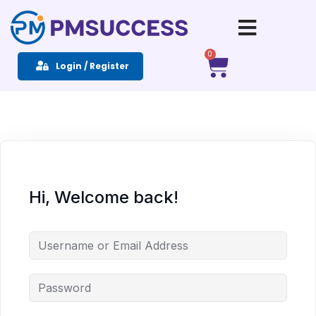
Sign in
Sign up
0
Login / Register
Sign in
Don’t have an account?
Sign up
Hi, Welcome back!
Remember me
Lost your password?