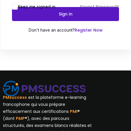
Forgot Password?
Keep me signed in
Sign In
Register Now
Don't have an account?
PMsuccess
est la plateforme e-learning
francophone qui vous prépare
efficacement aux certifications
PMI
®
(dont
PMP
®), avec des parcours
structurés, des examens blancs réalistes et