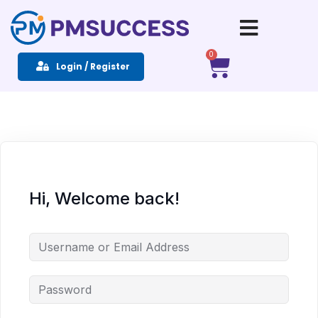
Sign in
Sign up
0
Login / Register
Sign in
Don’t have an account?
Sign up
Hi, Welcome back!
Remember me
Lost your password?