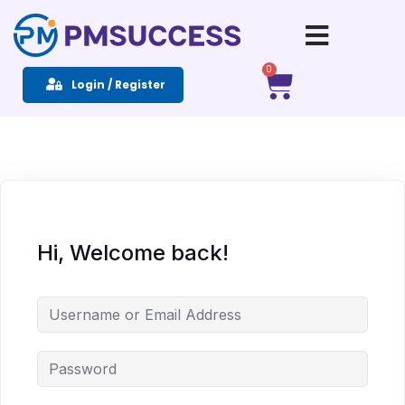
Sign in
Sign up
0
Login / Register
Sign in
Don’t have an account?
Sign up
Hi, Welcome back!
Remember me
Lost your password?