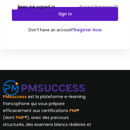
Forgot Password?
Keep me signed in
Sign In
Register Now
Don't have an account?
PMsuccess
est la plateforme e-learning
francophone qui vous prépare
efficacement aux certifications
PMI
®
(dont
PMP
®), avec des parcours
structurés, des examens blancs réalistes et