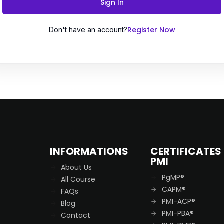
Sign In
Register Now
Don't have an account?
Remember me
Lost your password?
INFORMATIONS
CERTIFICATES
PMI
About Us
PgMP®
All Course
CAPM®
FAQs
PMI-ACP®
Blog
PMI-PBA®
Contact