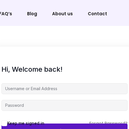
FAQ’s
Blog
About us
Contact
Sign in
Sign up
Hi, Welcome back!
Sign in
Don’t have an account?
Sign up
Forgot Password?
Keep me signed in