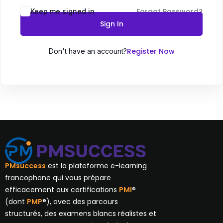
Forgot Password?
Keep me signed in
Sign In
Register Now
Don't have an account?
PMsuccess
est la plateforme e-learning
francophone qui vous prépare
efficacement aux certifications
PMI
®
(dont
PMP
®), avec des parcours
structurés, des examens blancs réalistes et