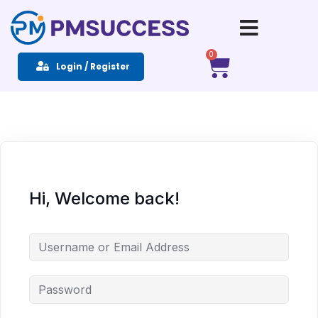
Sign in
Sign up
0
Login / Register
Sign in
Don’t have an account?
Sign up
Hi, Welcome back!
Remember me
Lost your password?