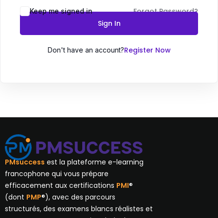
Forgot Password?
Keep me signed in
Sign In
Register Now
Don't have an account?
PMsuccess
est la plateforme e-learning
francophone qui vous prépare
efficacement aux certifications
PMI
®
(dont
PMP
®), avec des parcours
structurés, des examens blancs réalistes et