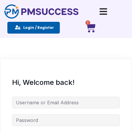
Sign in
Sign up
0
Login / Register
Sign in
Don’t have an account?
Sign up
Hi, Welcome back!
Remember me
Lost your password?