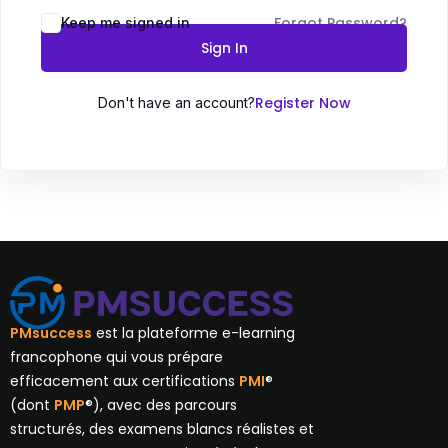
Forgot Password?
Keep me signed in
Sign In
Register Now
Don't have an account?
PMsuccess
est la plateforme e-learning
francophone qui vous prépare
efficacement aux certifications
PMI
®
(dont
PMP
®), avec des parcours
structurés, des examens blancs réalistes et