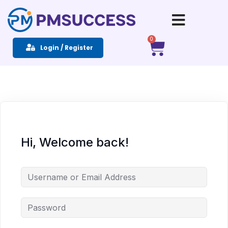
Sign in
Sign up
0
Login / Register
Sign in
Don’t have an account?
Sign up
Hi, Welcome back!
Remember me
Lost your password?