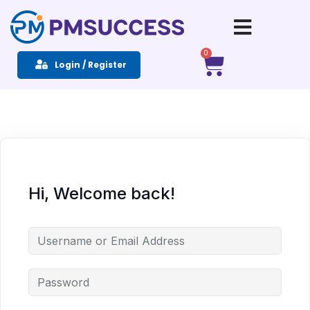
Sign in
Sign up
0
Login / Register
Sign in
Don’t have an account?
Sign up
Hi, Welcome back!
Remember me
Lost your password?