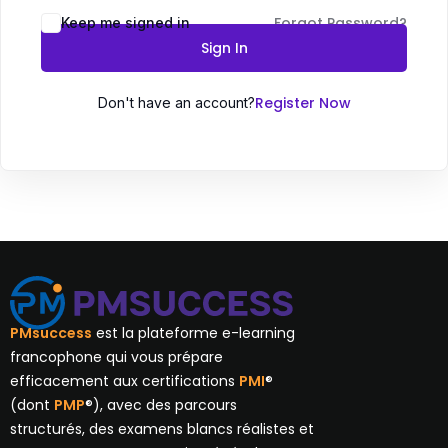
Forgot Password?
Keep me signed in
Sign In
Register Now
Don't have an account?
PMsuccess
est la plateforme e-learning
francophone qui vous prépare
efficacement aux certifications
PMI
®
(dont
PMP
®), avec des parcours
structurés, des examens blancs réalistes et