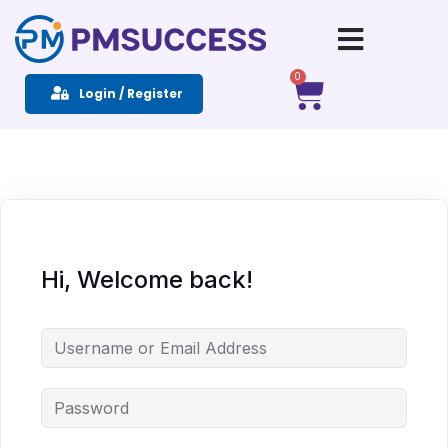
Sign in
Sign up
0
Login / Register
Sign in
Don’t have an account?
Sign up
Hi, Welcome back!
Remember me
Lost your password?