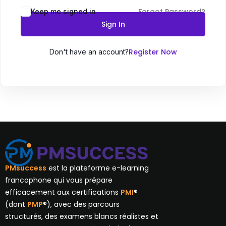
Forgot Password?
Keep me signed in
Sign In
Register Now
Don't have an account?
PMsuccess
est la plateforme e-learning
francophone qui vous prépare
efficacement aux certifications
PMI
®
(dont
PMP
®), avec des parcours
structurés, des examens blancs réalistes et