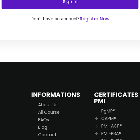
Sign In
Register Now
Don't have an account?
Remember me
Lost your password?
INFORMATIONS
CERTIFICATES
PMI
About Us
PgMP®
All Course
CAPM®
FAQs
PMI-ACP®
Blog
PMI-PBA®
Contact