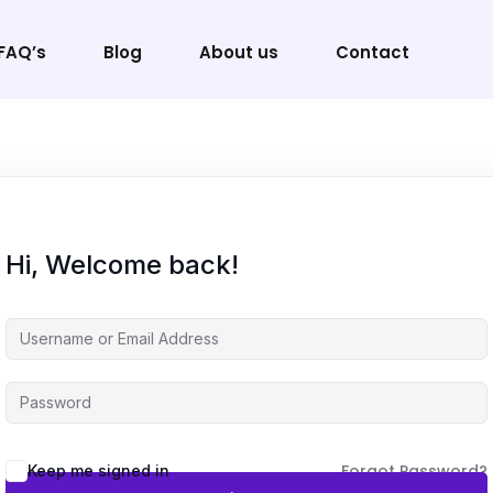
FAQ’s
Blog
About us
Contact
Sign in
Sign up
Hi, Welcome back!
Sign in
Don’t have an account?
Sign up
Forgot Password?
Keep me signed in