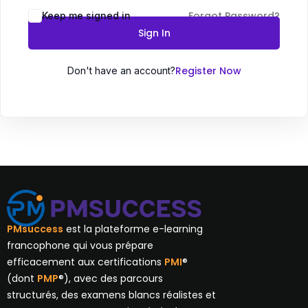
Forgot Password?
Keep me signed in
Sign In
Register Now
Don't have an account?
PMsuccess
est la plateforme e-learning
francophone qui vous prépare
efficacement aux certifications
PMI
®
(dont
PMP
®), avec des parcours
structurés, des examens blancs réalistes et