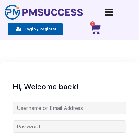
Sign in
Sign up
0
Login / Register
Sign in
Don’t have an account?
Sign up
Hi, Welcome back!
Remember me
Lost your password?