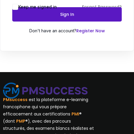
Forgot Password?
Keep me signed in
Sign In
Register Now
Don't have an account?
PMsuccess
est la plateforme e-learning
francophone qui vous prépare
efficacement aux certifications
PMI
®
(dont
PMP
®), avec des parcours
structurés, des examens blancs réalistes et