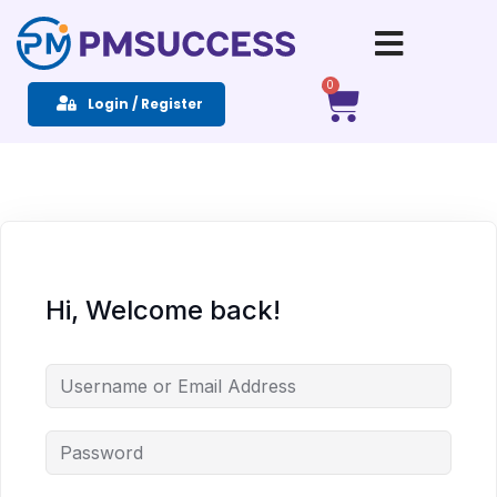
Sign in
Sign up
0
Login / Register
Sign in
Don’t have an account?
Sign up
Hi, Welcome back!
Remember me
Lost your password?