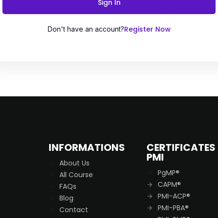
Sign In
Register Now
Don't have an account?
Remember me
Lost your password?
INFORMATIONS
CERTIFICATES
PMI
About Us
PgMP®
All Course
CAPM®
FAQs
PMI-ACP®
Blog
PMI-PBA®
Contact