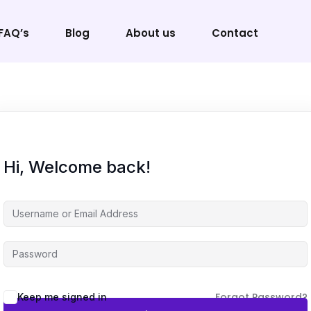
FAQ’s
Blog
About us
Contact
Sign in
Sign up
Hi, Welcome back!
Sign in
Don’t have an account?
Sign up
Forgot Password?
Keep me signed in