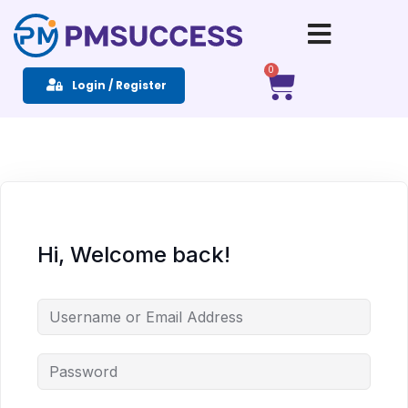
Sign in
Sign up
0
Login / Register
Sign in
Don’t have an account?
Sign up
Hi, Welcome back!
Remember me
Lost your password?