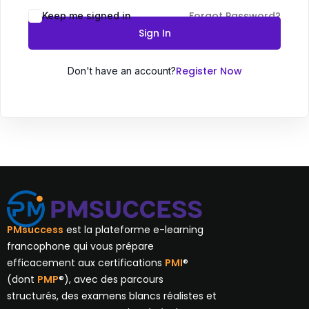
Forgot Password?
Keep me signed in
Sign In
Register Now
Don't have an account?
PMsuccess
est la plateforme e-learning
francophone qui vous prépare
efficacement aux certifications
PMI
®
(dont
PMP
®), avec des parcours
structurés, des examens blancs réalistes et