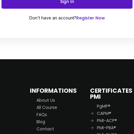
Sign In
Register Now
Don't have an account?
Remember me
Lost your password?
INFORMATIONS
CERTIFICATES
PMI
About Us
PgMP®
All Course
CAPM®
FAQs
PMI-ACP®
Blog
PMI-PBA®
Contact