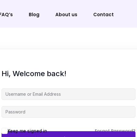
FAQ’s
Blog
About us
Contact
Sign in
Sign up
Hi, Welcome back!
Sign in
Don’t have an account?
Sign up
Forgot Password?
Keep me signed in