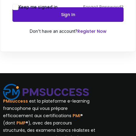
Forgot Password?
Keep me signed in
Sign In
Register Now
Don't have an account?
PMsuccess
est la plateforme e-learning
francophone qui vous prépare
efficacement aux certifications
PMI
®
(dont
PMP
®), avec des parcours
structurés, des examens blancs réalistes et