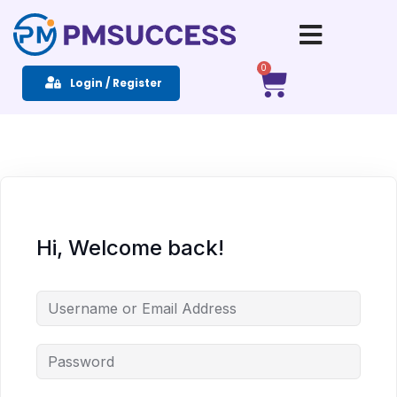
Sign in
Sign up
0
Login / Register
Sign in
Don’t have an account?
Sign up
Hi, Welcome back!
Remember me
Lost your password?