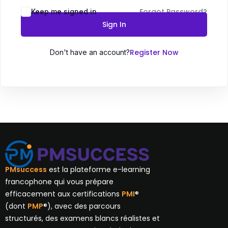
Forgot Password?
Keep me signed in
Sign In
Register Now
Don't have an account?
PMsuccess
est la plateforme e-learning
francophone qui vous prépare
efficacement aux certifications
PMI
®
(dont
PMP
®), avec des parcours
structurés, des examens blancs réalistes et