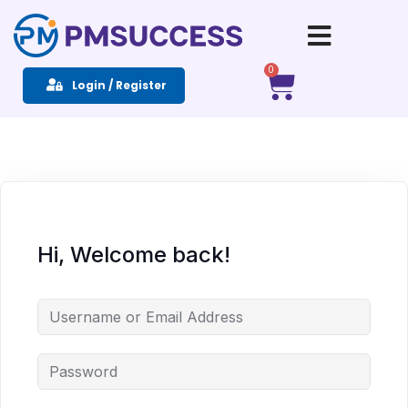
Sign in
Sign up
0
Login / Register
Sign in
Don’t have an account?
Sign up
Hi, Welcome back!
Remember me
Lost your password?