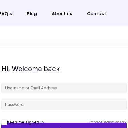
FAQ’s
Blog
About us
Contact
Sign in
Sign up
Hi, Welcome back!
Sign in
Don’t have an account?
Sign up
Forgot Password?
Keep me signed in