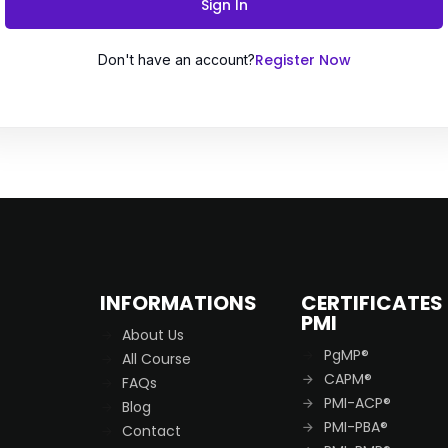
Sign In
Register Now
Don't have an account?
Remember me
Lost your password?
INFORMATIONS
CERTIFICATES
PMI
About Us
PgMP®
All Course
CAPM®
FAQs
PMI-ACP®
Blog
PMI-PBA®
Contact