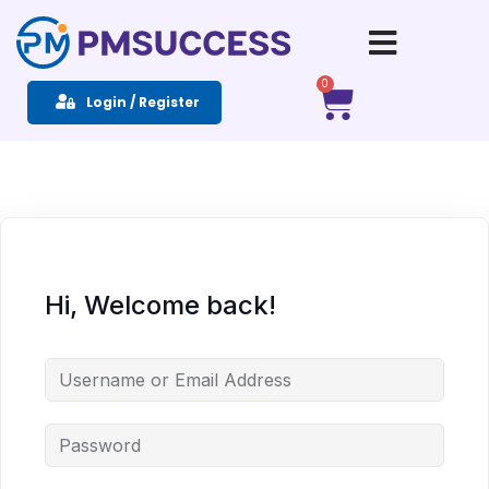
Sign in
Sign up
0
Login / Register
Sign in
Don’t have an account?
Sign up
Hi, Welcome back!
Remember me
Lost your password?