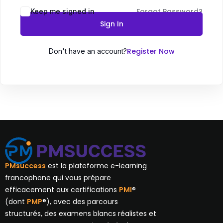
Forgot Password?
Keep me signed in
Sign In
Register Now
Don't have an account?
PMsuccess
est la plateforme e-learning
francophone qui vous prépare
efficacement aux certifications
PMI
®
(dont
PMP
®), avec des parcours
structurés, des examens blancs réalistes et