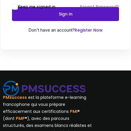
Forgot Password?
Keep me signed in
Sign In
Register Now
Don't have an account?
PMsuccess
est la plateforme e-learning
francophone qui vous prépare
efficacement aux certifications
PMI
®
(dont
PMP
®), avec des parcours
structurés, des examens blancs réalistes et