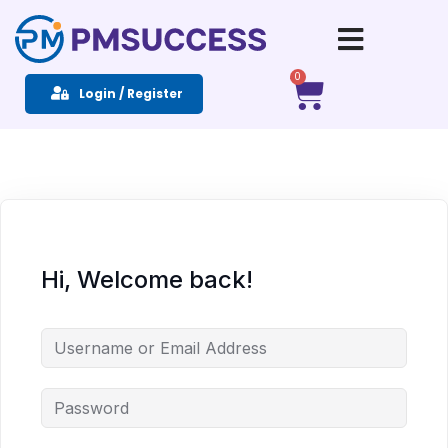
Sign in
Sign up
0
Login / Register
Sign in
Don’t have an account?
Sign up
Hi, Welcome back!
Remember me
Lost your password?