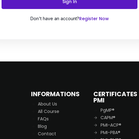
Sign In
Register Now
Don't have an account?
Remember me
Lost your password?
INFORMATIONS
CERTIFICATES
PMI
About Us
PgMP®
All Course
CAPM®
FAQs
PMI-ACP®
Blog
PMI-PBA®
Contact